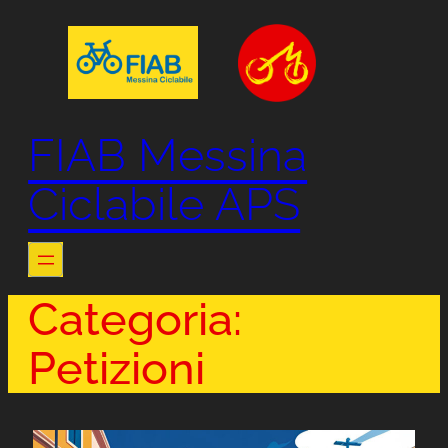
Vai
al
contenuto
FIAB Messina
Ciclabile APS
Categoria:
Petizioni