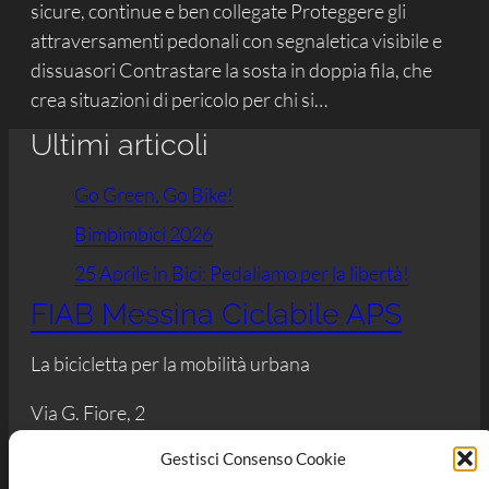
sicure, continue e ben collegate Proteggere gli
attraversamenti pedonali con segnaletica visibile e
dissuasori Contrastare la sosta in doppia fila, che
crea situazioni di pericolo per chi si…
Ultimi articoli
Go Green, Go Bike!
Bimbimbici 2026
25 Aprile in Bici: Pedaliamo per la libertà!
FIAB Messina Ciclabile APS
La bicicletta per la mobilità urbana
Via G. Fiore, 2
98122 Messina (ME)
Gestisci Consenso Cookie
C.F. 97141670832