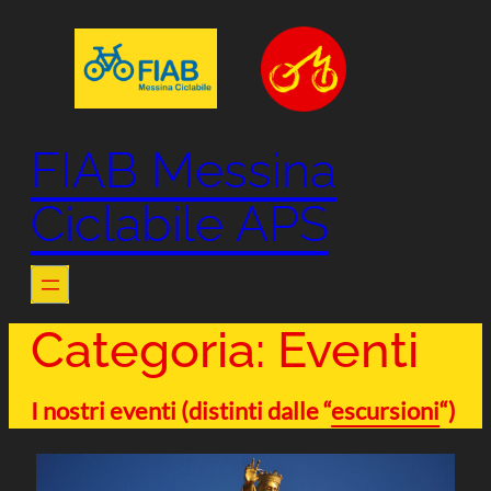
Vai
al
contenuto
FIAB Messina
Ciclabile APS
Categoria:
Eventi
I nostri eventi (distinti dalle “
escursioni
“)